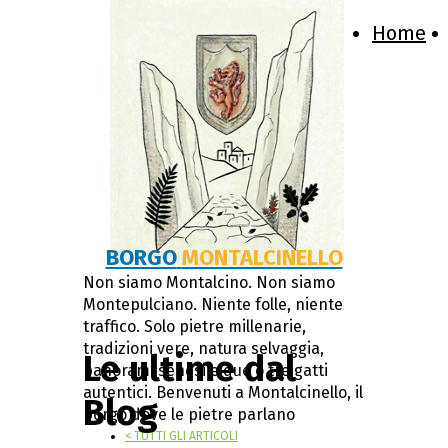
Home
BORGO
MONTALCINELLO
Non siamo Montalcino. Non siamo
Montepulciano. Niente folle, niente
traffico. Solo pietre millenarie,
tradizioni vere, natura selvaggia,
Le ultime dal
panorami senesi e due o tre gatti
autentici. Benvenuti a Montalcinello, il
Blog
borgo dove le pietre parlano
< TUTTI GLI ARTICOLI