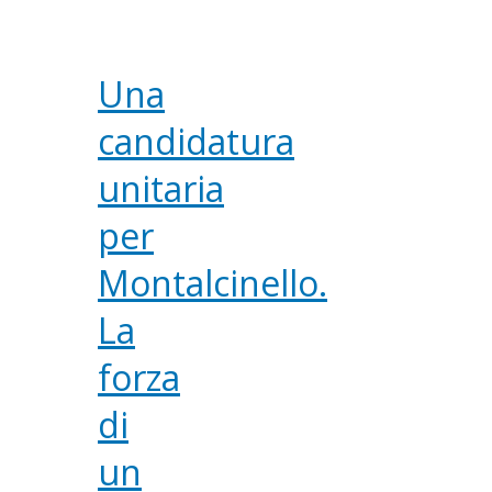
Una
candidatura
unitaria
per
Montalcinello.
La
forza
di
un