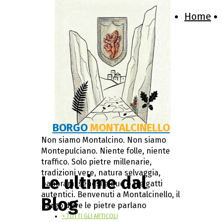
Home
BORGO
MONTALCINELLO
Non siamo Montalcino. Non siamo
Montepulciano. Niente folle, niente
traffico. Solo pietre millenarie,
tradizioni vere, natura selvaggia,
Le ultime dal
panorami senesi e due o tre gatti
autentici. Benvenuti a Montalcinello, il
Blog
borgo dove le pietre parlano
< TUTTI GLI ARTICOLI