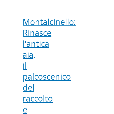
Montalcinello:
Rinasce
l'antica
aia,
il
palcoscenico
del
raccolto
e