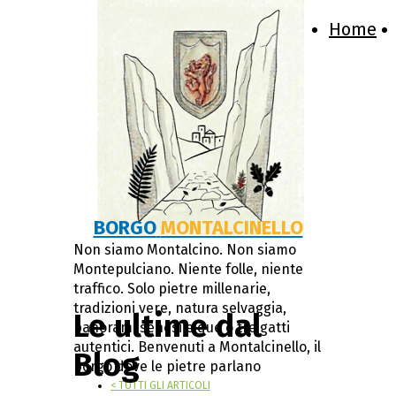
Home
BORGO
MONTALCINELLO
Non siamo Montalcino. Non siamo
Montepulciano. Niente folle, niente
traffico. Solo pietre millenarie,
tradizioni vere, natura selvaggia,
Le ultime dal
panorami senesi e due o tre gatti
autentici. Benvenuti a Montalcinello, il
Blog
borgo dove le pietre parlano
< TUTTI GLI ARTICOLI