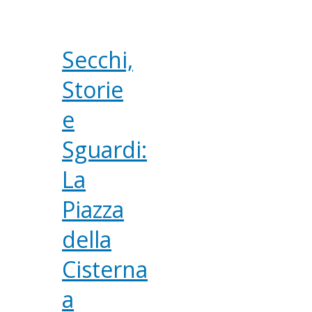
Secchi,
Storie
e
Sguardi:
La
Piazza
della
Cisterna
a