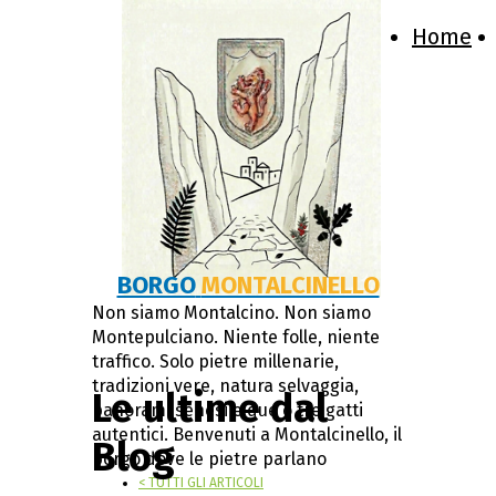
Home
BORGO
MONTALCINELLO
Non siamo Montalcino. Non siamo
Montepulciano. Niente folle, niente
traffico. Solo pietre millenarie,
tradizioni vere, natura selvaggia,
Le ultime dal
panorami senesi e due o tre gatti
autentici. Benvenuti a Montalcinello, il
Blog
borgo dove le pietre parlano
< TUTTI GLI ARTICOLI