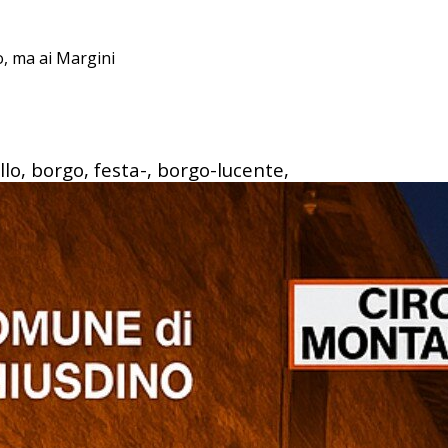
o, ma ai Margini
llo, borgo, festa-, borgo-lucente,