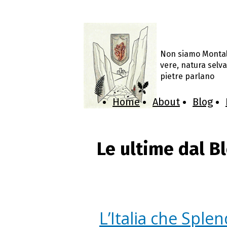
Non siamo Montalci
vere, natura selva
pietre parlano
Home
About
Blog
Le ultime dal B
L’Italia che Sple