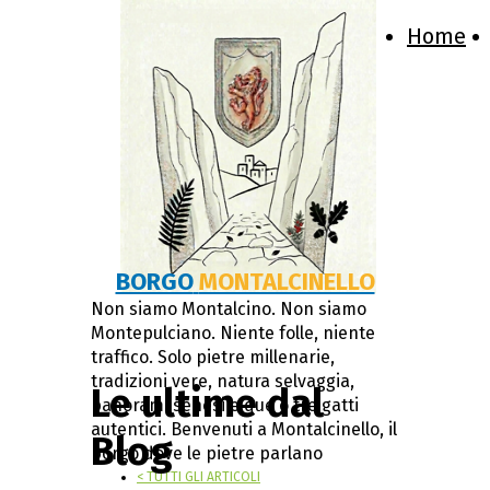
Home
BORGO
MONTALCINELLO
Non siamo Montalcino. Non siamo
Montepulciano. Niente folle, niente
traffico. Solo pietre millenarie,
tradizioni vere, natura selvaggia,
Le ultime dal
panorami senesi e due o tre gatti
autentici. Benvenuti a Montalcinello, il
Blog
borgo dove le pietre parlano
< TUTTI GLI ARTICOLI