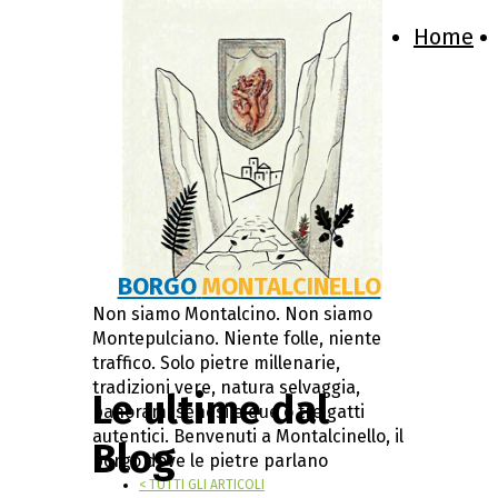
Home
BORGO
MONTALCINELLO
Non siamo Montalcino. Non siamo
Montepulciano. Niente folle, niente
traffico. Solo pietre millenarie,
tradizioni vere, natura selvaggia,
Le ultime dal
panorami senesi e due o tre gatti
autentici. Benvenuti a Montalcinello, il
Blog
borgo dove le pietre parlano
< TUTTI GLI ARTICOLI